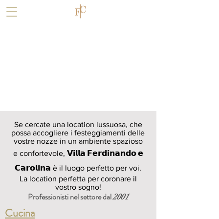
Se cercate una location lussuosa, che
possa accogliere i festeggiamenti delle
vostre nozze in un ambiente spazioso
𝗩𝗶𝗹𝗹𝗮 𝗙𝗲𝗿𝗱𝗶𝗻𝗮𝗻𝗱𝗼 𝗲
e confortevole,
𝗖𝗮𝗿𝗼𝗹𝗶𝗻𝗮
è il luogo perfetto per voi.
La location perfetta per coronare il
vostro sogno!
Professionisti nel settore dal
2001
Cucina