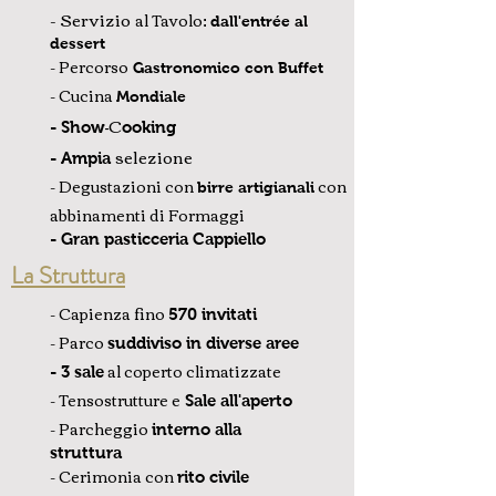
- Servizio
al Tavolo
:
dall'entrée al
dessert
- Percorso
Gastronomico con B
uffet
- Cucina
Mondiale
C
-
- Show
ooking
selezione
- Ampia
- Degustazioni con
con
birre artigianali
abbinamenti di Formaggi
- Gran pasticceria Cappiello
La Struttura
- Capienza fino
570 invitati
- Parco
suddiviso in diverse aree
al coperto climatizzate
- 3 sale
- Tensostrutture e
Sale all'aperto
- Parcheggio
interno alla
struttura
- Cerimonia con
rito civile